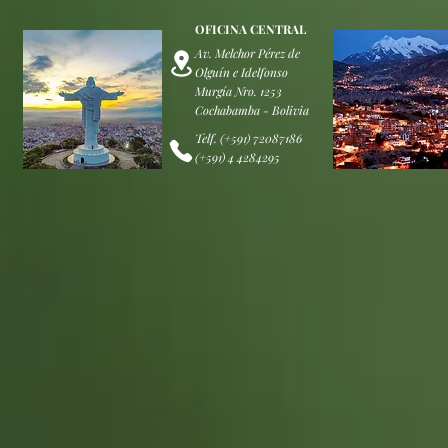
OFICINA CENTRAL
Av. Melchor Pérez de
Olguín e Idelfonso
Murgía Nro. 1253
Cochabamba - Bolivia
Telf. (+591) 72087186
(+591) 4 4284295